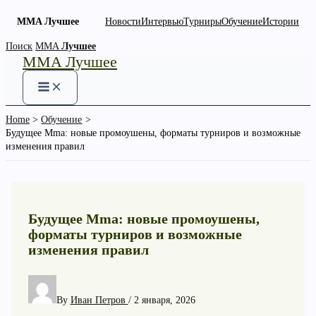
MMA Лучшее
Новости
Интервью
Турниры
Обучение
Истории
Skip
Поиск
MMA
Лучшее
MMA Лучшее
to
content
Home
Обучение
Будущее Mma: новые промоушены, форматы турниров и возможные
изменения правил
Будущее Mma: новые промоушены,
форматы турниров и возможные
изменения правил
By
Иван Петров
/
2 января, 2026