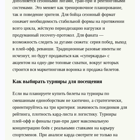
дополняется сезонными лигами, гран-при и рейтинговыми
системами. Это меняет как тренировочное планирование,
так и поведение зрителя. Для бойца сезонный формат
означает необходимость стабильной формы на протяжении
всего цикла, жёсткую периодизацию нагрузки и
продуманный recovery-протокол. Для фаната —
возможность следить за дугами сюжета: серия побед, выход
в плей-офф, реванши. Традиционные разовые ивенты не
исчезнут, но будут продаваться как «суперкарды» с
акцентом на одну-две топовые схватки, вокруг которых
строится вся маркетинговая воронка и продажа билетов.
Как выбирать турниры для посещения
Если вы планируете купить билеты на турниры по
смешанным единоборствам не хаотично, а стратегически,
ориентируйтесь на три критерия: значимость поединков для
рейтинга, плотность кард-листа и логистику. Турниры
плей-офф и финалы гран-при дают максимальную
концентрацию боёв с реальными ставками на карьеру
спортсменов. При анализе карда смотрите не только на