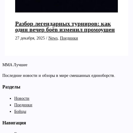
Разбор легендарных турниров: как
один вечер боёв изменил промоушен
27 декабря, 2025
/
News
,
Поединки
MMA Лучшее
Последние новости и обзоры в мире смешанных единоборств.
Разделы
Новости
Поединки
Бойцы
Навигация