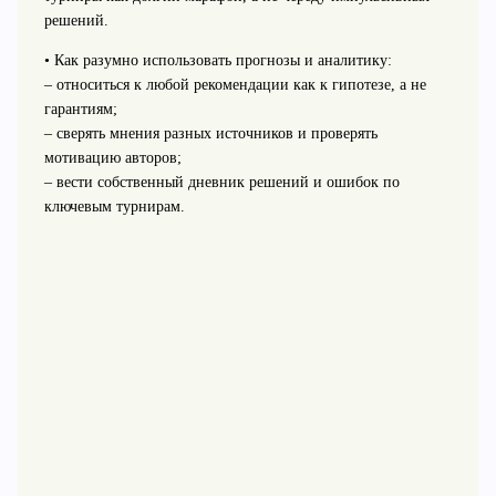
решений.
• Как разумно использовать прогнозы и аналитику:
– относиться к любой рекомендации как к гипотезе, а не
гарантиям;
– сверять мнения разных источников и проверять
мотивацию авторов;
– вести собственный дневник решений и ошибок по
ключевым турнирам.