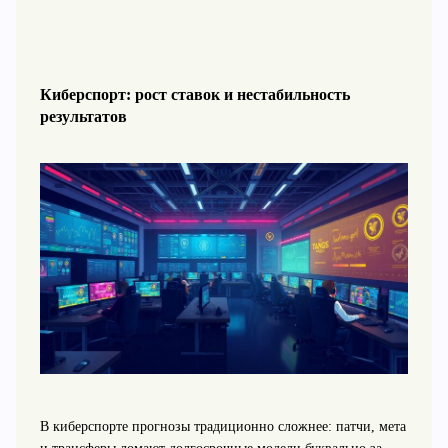
Киберспорт: рост ставок и нестабильность
результатов
В киберспорте прогнозы традиционно сложнее: патчи, мета