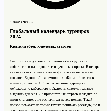
4 минут чтения
Глобальный календарь турниров
2024
Краткий обзор ключевых стартов
Смотрим на год трезво: он плотно забит крупными
событиями, и планировать его лучше, как проект. В центре
внимания — континентальные футбольные первенства,
топ‑лиги Европы, Лига чемпионов, «Большой шлем» в
теннисе, ключевые UFC-нумерованные турниры и
мейджоры по киберспорту. Эксперты советуют заранее
выделить для себя 5–7 приоритетных стартов и следить за
ними системно, а не распыляться на всё подряд. Такой
подход помогает не только глубже понимать расклады, но и
осознаннее относиться к интересу вокруг ставок и к своим