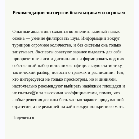
Рекомендации экспертов болельщикам и игрокам
Опытные аналитики сходятся во мнении: главный навык
сезона — умение фильтровать шум. Информации вокруг
турниров огромное количество, и без системы она только
запутывает. Эксперты советуют заранее выделять для себя
приоритетные лиги и дисциплины и формировать под них
собственный набор источников: официальную статистику,
тактический разбор, новости о травмах и расписании. Тем,
кто интересуется не только просмотром, но и линиями,
настоятельно рекомендуют выбирать надёжные площадки и
не гнаться盲о за высокими коэффициентами, помня, что
любые решения должны быть частью заранее продуманной
стратегии, а не реакцией на хайп вокруг конкретного матча.
Поделиться