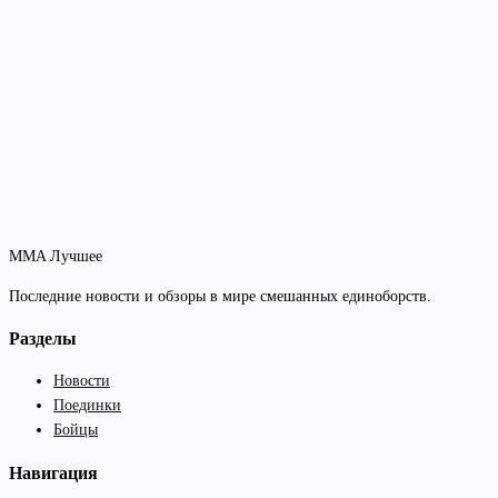
MMA Лучшее
Последние новости и обзоры в мире смешанных единоборств.
Разделы
Новости
Поединки
Бойцы
Навигация