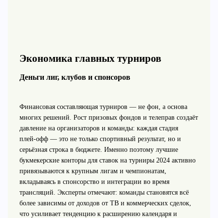
Экономика главных турниров
Деньги лиг, клубов и спонсоров
Финансовая составляющая турниров — не фон, а основа
многих решений. Рост призовых фондов и телеправ создаёт
давление на организаторов и команды: каждая стадия
плей‑офф — это не только спортивный результат, но и
серьёзная строка в бюджете. Именно поэтому лучшие
букмекерские конторы для ставок на турниры 2024 активно
привязываются к крупным лигам и чемпионатам,
вкладываясь в спонсорство и интеграции во время
трансляций. Эксперты отмечают: команды становятся всё
более зависимы от доходов от ТВ и коммерческих сделок,
что усиливает тенденцию к расширению календаря и