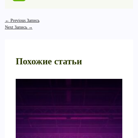
←
Previous Запись
Next Запись
→
Похожие статьи