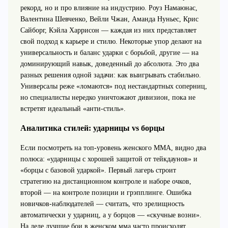
рекорд, но и про влияние на индустрию. Роуз Намаюнас,
Валентина Шевченко, Вейли Чжан, Аманда Нуньес, Крис
Сайборг, Кэйла Харрисон — каждая из них представляет
свой подход к карьере и стилю. Некоторые упор делают на
универсальность и баланс ударки с борьбой, другие — на
доминирующий навык, доведенный до абсолюта. Это два
разных решения одной задачи: как выигрывать стабильно.
Универсалы реже «ломаются» под нестандартных соперниц,
но специалисты нередко уничтожают дивизион, пока не
встретят идеальный «анти-стиль».
Аналитика стилей: ударницы vs борцы
Если посмотреть на топ-уровень женского ММА, видно два
полюса: «ударницы с хорошей защитой от тейкдаунов» и
«борцы с базовой ударкой». Первый лагерь строит
стратегию на дистанционном контроле и наборе очков,
второй — на контроле позиции и грэпплинге. Ошибка
новичков-наблюдателей — считать, что зрелищность
автоматически у ударниц, а у борцов — «скучные возни».
На деле лучшие бои в женском мма часто происходят