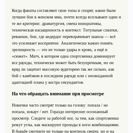
Когда фанаты составляют свои топы и спорят, какие были
лучшие бои в женском мма, почти всегда всплывают одни и
те же критерии: драматургия, смена инициативы,
техническая насыщенность и контекст. Титульные схватки,
реванши, бои, где андердог переворачивает шансы — всё
это усиливает восприятие. Аналитически важно понять:
зрелищность — это не только удары и кровь, а ещё и
«сюжет». Матч, в котором одна спортсменка доминирует
все раунды, технически может быть безупречным, но он
вряд ли зацепит массовую аудиторию так же сильно, как
бой с камбэком в последнем раунде или с неожиданной
адаптацией плана у костра секундантов.
На что обращать внимание при просмотре
Новички часто смотрят только на голову: попала / не
попала, нокаут / нет. Гораздо интереснее осознанный
просмотр. Следите за работой ног, за тем, как спортсменки
режут углы, как маскируют проходы в ноги комбинациями.
В борьбе смотрите не только на контроль сверху, но и на