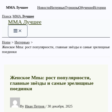
MMA Лучшее
Новости
Интервью
Турниры
Обучение
Истории
Skip
Поиск
MMA
Лучшее
MMA Лучшее
to
content
Home
Интервью
Женское Mma: рост популярности, главные звёзды и самые зрелищные
поединки
Женское Mma: рост популярности,
главные звёзды и самые зрелищные
поединки
By
Иван Петров
/
30 декабря, 2025