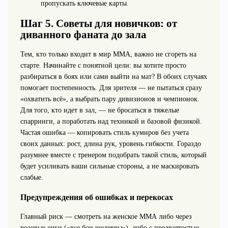
пропускать ключевые карты.
Шаг 5. Советы для новичков: от
диванного фаната до зала
Тем, кто только входит в мир ММА, важно не сгореть на
старте. Начинайте с понятной цели: вы хотите просто
разбираться в боях или сами выйти на мат? В обоих случаях
помогает постепенность. Для зрителя — не пытаться сразу
«охватить всё», а выбрать пару дивизионов и чемпионок.
Для того, кто идет в зал, — не бросаться в тяжелые
спарринги, а поработать над техникой и базовой физикой.
Частая ошибка — копировать стиль кумиров без учета
своих данных: рост, длина рук, уровень гибкости. Гораздо
разумнее вместе с тренером подобрать такой стиль, который
будет усиливать ваши сильные стороны, а не маскировать
слабые.
Предупреждения об ошибках и перекосах
Главный риск — смотреть на женское ММА либо через
розовые очки («все бои шедевры»), либо с предвзятостью