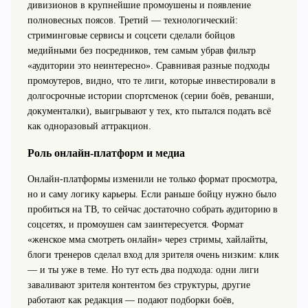
дивизионов в крупнейшие промоушены и появление
полновесных поясов. Третий — технологический:
стриминговые сервисы и соцсети сделали бойцов
медийными без посредников, тем самым убрав фильтр
«аудитории это неинтересно». Сравнивая разные подходы
промоутеров, видно, что те лиги, которые инвестировали в
долгосрочные истории спортсменок (серии боёв, реванши,
документалки), выигрывают у тех, кто пытался подать всё
как одноразовый аттракцион.
Роль онлайн-платформ и медиа
Онлайн-платформы изменили не только формат просмотра,
но и саму логику карьеры. Если раньше бойцу нужно было
пробиться на ТВ, то сейчас достаточно собрать аудиторию в
соцсетях, и промоушен сам заинтересуется. Формат
«женское мма смотреть онлайн» через стримы, хайлайты,
блоги тренеров сделал вход для зрителя очень низким: клик
— и ты уже в теме. Но тут есть два подхода: одни лиги
заваливают зрителя контентом без структуры, другие
работают как редакция — подают подборки боёв,