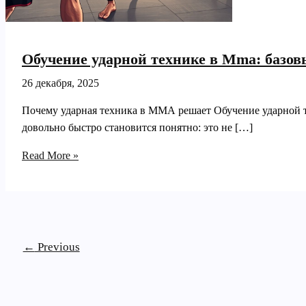
Обучение ударной технике в Mma: базо
26 декабря, 2025
Почему ударная техника в ММА решает Обучение ударной т
довольно быстро становится понятно: это не […]
Обучение
Read More »
ударной
технике
в
Mma:
базовые
←
Previous
комбинации
и
ошибки