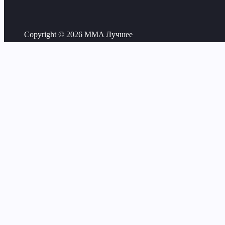
Copyright © 2026 MMA Лучшее
Категории MMA
News
Аналитика
Бойцы
Интервью
Истории
Новости